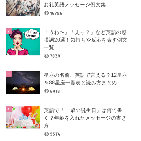
お礼英語メッセージ例文集
16726
「うわ〜」「えっ？」など英語の感
嘆詞20選！気持ちや反応を表す例文
一覧
7839
星座の名前、英語で言える？12星座
＆88星座一覧表と読み方まとめ
6918
英語で「__歳の誕生日」は何て書
く？年齢を入れたメッセージの書き
方
5574