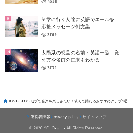
4558
留学に行く友達に英語でエールを！
応援メッセージ例文集
3752
太陽系の惑星の名前・英語一覧｜覚
え方や名前の由来もわかる！
3736
HOME
BLOG
セブで音楽を楽しみたい！飲んで踊れるおすすめクラブ4選
運営者情報
privacy policy
サイトマップ
© 2026
YOLO-ヨロ-
All Rights Reserved.