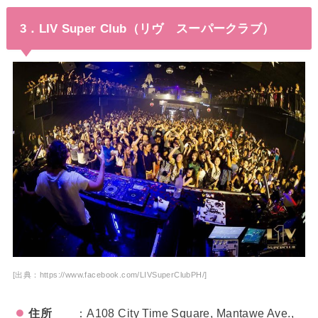
3．LIV Super Club（リヴ スーパークラブ）
[出典：https://www.facebook.com/LIVSuperClubPH/]
住所
：A108 City Time Square, Mantawe Ave.,