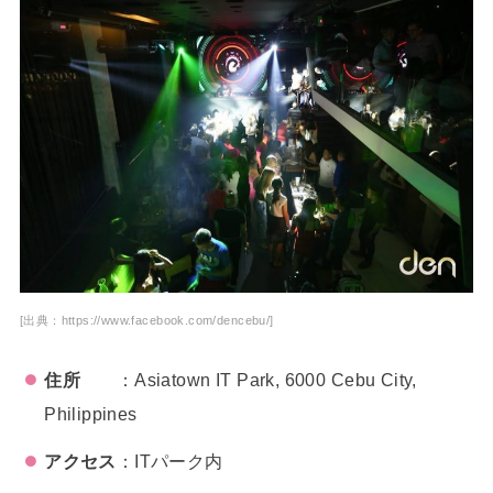
[出典：https://www.facebook.com/dencebu/]
住所
：Asiatown IT Park, 6000 Cebu City,
Philippines
アクセス
：ITパーク内