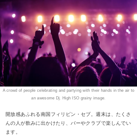
A crowd of people celebrating and partying with their hands in the air to
an awesome Dj. High ISO grainy image.
開放感あふれる南国フィリピン・セブ。週末は、たくさ
んの人が飲みに出かけたり、バーやクラブで楽しんでい
ます。