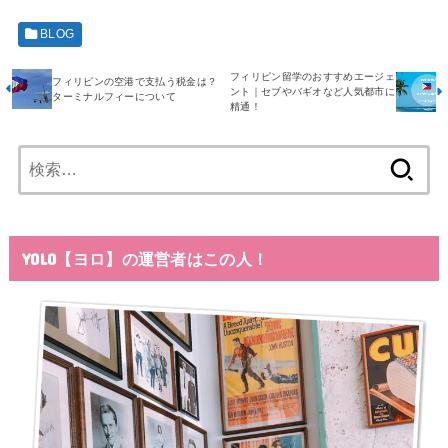
BLOG
フィリピン留学のおすすめエージェ
フィリピンの空港で支払う税金は？
ント｜セブやバギオなど人気都市に
ターミナルフィーについて
精通！
検
索:
YOLO【ヨロ】の運営者はこの人！