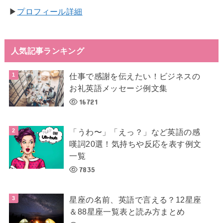
▶︎
プロフィール詳細
人気記事ランキング
仕事で感謝を伝えたい！ビジネスの
お礼英語メッセージ例文集
16721
「うわ〜」「えっ？」など英語の感
嘆詞20選！気持ちや反応を表す例文
一覧
7835
星座の名前、英語で言える？12星座
＆88星座一覧表と読み方まとめ