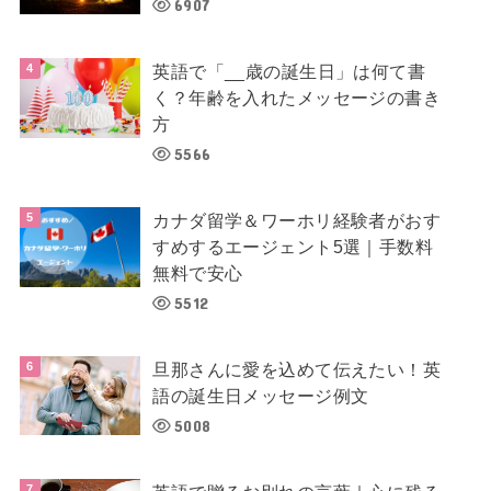
6907
英語で「__歳の誕生日」は何て書
く？年齢を入れたメッセージの書き
方
5566
カナダ留学＆ワーホリ経験者がおす
すめするエージェント5選｜手数料
無料で安心
5512
旦那さんに愛を込めて伝えたい！英
語の誕生日メッセージ例文
5008