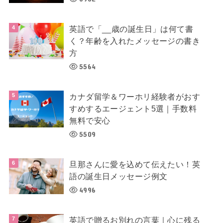
英語で「__歳の誕生日」は何て書
く？年齢を入れたメッセージの書き
方
5564
カナダ留学＆ワーホリ経験者がおす
すめするエージェント5選｜手数料
無料で安心
5509
旦那さんに愛を込めて伝えたい！英
語の誕生日メッセージ例文
4996
英語で贈るお別れの言葉｜心に残る