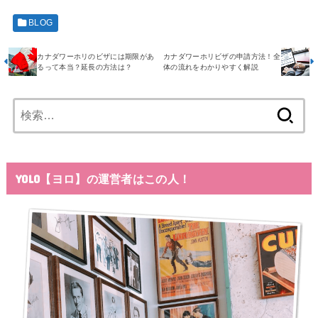
BLOG
カナダワーホリのビザには期限があ
カナダワーホリビザの申請方法！全
るって本当？延長の方法は？
体の流れをわかりやすく解説
検
索:
YOLO【ヨロ】の運営者はこの人！