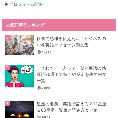
▶︎
プロフィール詳細
人気記事ランキング
仕事で感謝を伝えたい！ビジネスの
お礼英語メッセージ例文集
16716
「うわ〜」「えっ？」など英語の感
嘆詞20選！気持ちや反応を表す例文
一覧
7828
星座の名前、英語で言える？12星座
＆88星座一覧表と読み方まとめ
6902