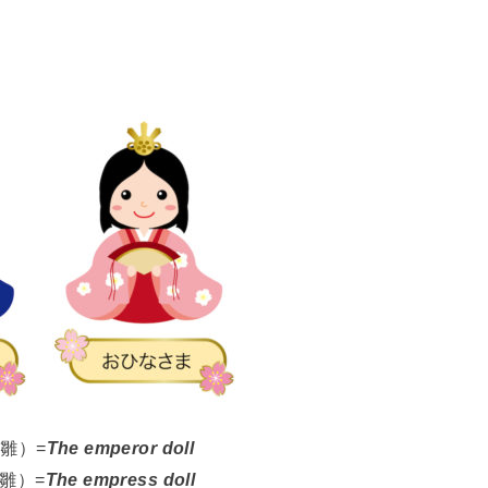
雛）=
The emperor doll
雛）=
The empress doll