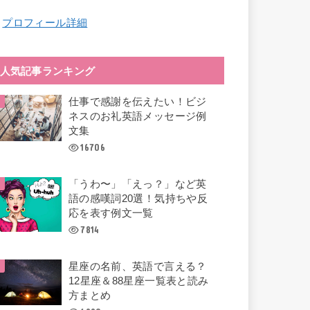
︎
プロフィール詳細
人気記事ランキング
仕事で感謝を伝えたい！ビジ
ネスのお礼英語メッセージ例
文集
16706
「うわ〜」「えっ？」など英
語の感嘆詞20選！気持ちや反
応を表す例文一覧
7814
星座の名前、英語で言える？
12星座＆88星座一覧表と読み
方まとめ