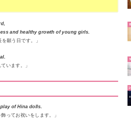
rd,
iness and healthy growth of young girls.
長を願う日です。」
al.
れています。」
splay of Hina dolls.
を飾ってお祝いをします。」