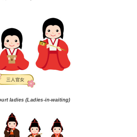
urt ladies (Ladies-in-waiting)