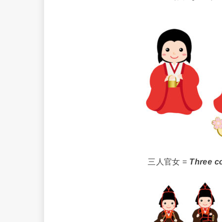
三人官女 =
Three co