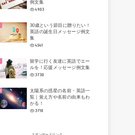
例文集
4903
30歳という節目に贈りたい！
英語の誕生日メッセージ例文
集
4541
留学に行く友達に英語でエー
ルを！応援メッセージ例文集
3730
太陽系の惑星の名前・英語一
覧｜覚え方や名前の由来もわ
かる！
3718
スポンサードリンク