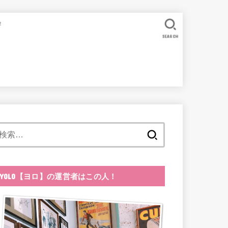
！
SEARCH
検
索:
YOLO【ヨロ】の運営者はこの人！