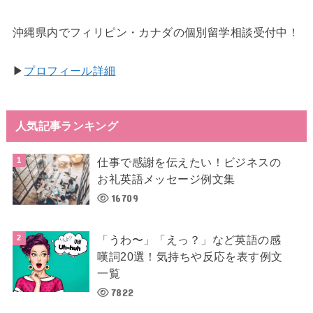
沖縄県内でフィリピン・カナダの個別留学相談受付中！
▶︎
プロフィール詳細
人気記事ランキング
仕事で感謝を伝えたい！ビジネスの
お礼英語メッセージ例文集
16709
「うわ〜」「えっ？」など英語の感
嘆詞20選！気持ちや反応を表す例文
一覧
7822