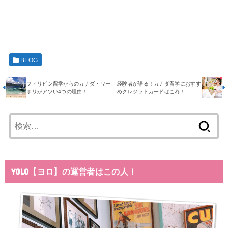
BLOG
フィリピン留学からのカナダ・ワー
経験者が語る！カナダ留学におすす
ホリがアツい4つの理由！
めクレジットカードはこれ！
検
索:
YOLO【ヨロ】の運営者はこの人！