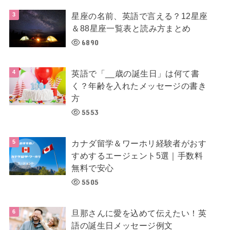
星座の名前、英語で言える？12星座
＆88星座一覧表と読み方まとめ
6890
英語で「__歳の誕生日」は何て書
く？年齢を入れたメッセージの書き
方
5553
カナダ留学＆ワーホリ経験者がおす
すめするエージェント5選｜手数料
無料で安心
5505
旦那さんに愛を込めて伝えたい！英
語の誕生日メッセージ例文