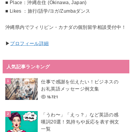
■ Place：沖縄在住 (Okinawa, Japan)
■ Likes ：旅行/語学/ヨガ/Zumbaダンス
沖縄県内でフィリピン・カナダの個別留学相談受付中！
▶︎
プロフィール詳細
人気記事ランキング
仕事で感謝を伝えたい！ビジネスの
お礼英語メッセージ例文集
16721
「うわ〜」「えっ？」など英語の感
嘆詞20選！気持ちや反応を表す例文
一覧