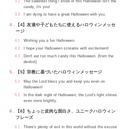
3.2
The sweetest thing I know of this Halloween isn't the
candy, it's you!
3.3
I am dying to have a great Halloween with you.
4
【4】友達や子どもたちに使えるハロウィンメッセ
ージ
4.1
Wishing you a fun Halloween.
4.2
I hope your Halloween screams with excitement!
4.3
Don't eat too much candy this Halloween. (from the
dentist)
5
【5】宗教に基づいたハロウィンメッセージ
5.1
May the Lord bless you and keep you even on
Halloween!
5.2
In the dark night of Halloween, the Lord's light shines
even more brightly.
6
【6】ちょっと皮肉な面白さ、ユニークハロウィン
フレーズ
6.1
There's plenty of evil in this world without the excuse