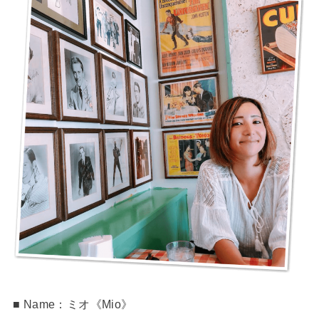
■ Name：ミオ《Mio》