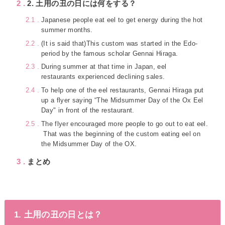
2
2. 土用の丑の日には何をする？
2.1
Japanese people eat eel to get energy during the hot
summer months.
2.2
(It is said that)This custom was started in the Edo-
period by the famous scholar Gennai Hiraga.
2.3
During summer at that time in Japan, eel
restaurants experienced declining sales.
2.4
To help one of the eel restaurants, Gennai Hiraga put
up a flyer saying “The Midsummer Day of the Ox Eel
Day" in front of the restaurant.
2.5
The flyer encouraged more people to go out to eat eel.
That was the beginning of the custom eating eel on
the Midsummer Day of the OX.
3
まとめ
1. 土用の丑の日とは？