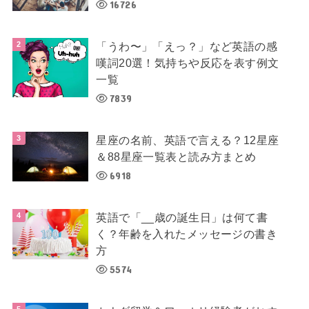
16726
「うわ〜」「えっ？」など英語の感
嘆詞20選！気持ちや反応を表す例文
一覧
7839
星座の名前、英語で言える？12星座
＆88星座一覧表と読み方まとめ
6918
英語で「__歳の誕生日」は何て書
く？年齢を入れたメッセージの書き
方
5574