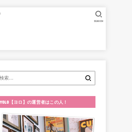
！
SEARCH
検
索:
YOLO【ヨロ】の運営者はこの人！