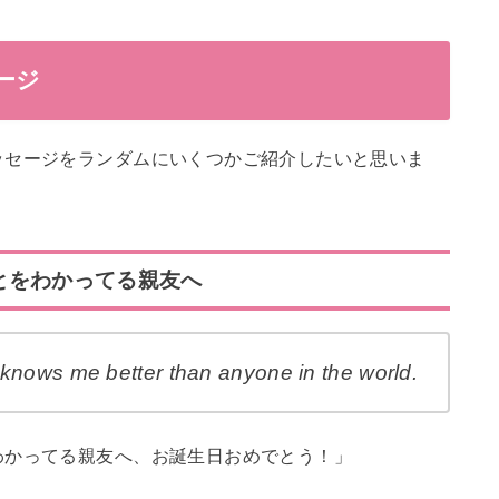
ージ
ッセージをランダムにいくつかご紹介したいと思いま
とをわかってる親友へ
knows me better than anyone in the world.
わかってる親友へ、お誕生日おめでとう！」