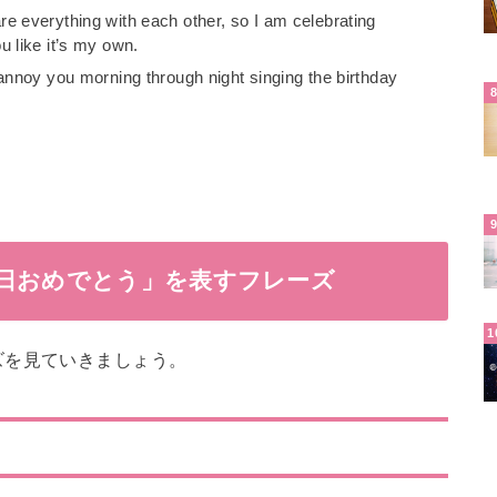
re everything with each other, so I am celebrating
u like it’s my own.
 annoy you morning through night singing the birthday
生日おめでとう」を表すフレーズ
ズを見ていきましょう。