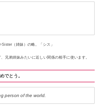
is⇒Sister（姉妹）の略。「シス」
ど、兄弟姉妹みたいに近しい関係の相手に使います。
おめでとう。
g person of the world.