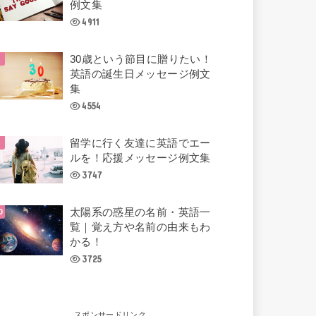
例文集
4911
30歳という節目に贈りたい！
英語の誕生日メッセージ例文
集
4554
留学に行く友達に英語でエー
ルを！応援メッセージ例文集
3747
太陽系の惑星の名前・英語一
覧｜覚え方や名前の由来もわ
かる！
3725
スポンサードリンク