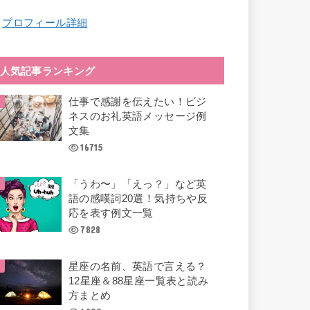
︎
プロフィール詳細
人気記事ランキング
仕事で感謝を伝えたい！ビジ
ネスのお礼英語メッセージ例
文集
16715
「うわ〜」「えっ？」など英
語の感嘆詞20選！気持ちや反
応を表す例文一覧
7828
星座の名前、英語で言える？
12星座＆88星座一覧表と読み
方まとめ