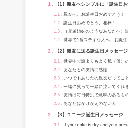
1
【1】親友へシンプルに「誕生日
1.1
親友へ、お誕生日おめでとう！
1.2
誕生日おめでとう、相棒！
1.3
（兄弟姉妹のようなあなたへ）
1.4
世界で1番ステキな人へ、お誕
2
【2】親友に送る誕生日メッセージ
2.1
世界中で誰よりもよく私（僕）
2.2
あなたとの友情に感謝
2.3
いつでもあなたの親友だってこ
2.4
一緒に笑って一緒に泣いてくれ
2.5
友情は毎日特別で意味のあるも
2.6
あなたはかけがえのない人
3
【3】ユニーク誕生日メッセージ
3.1
If your cake is dry and your pre